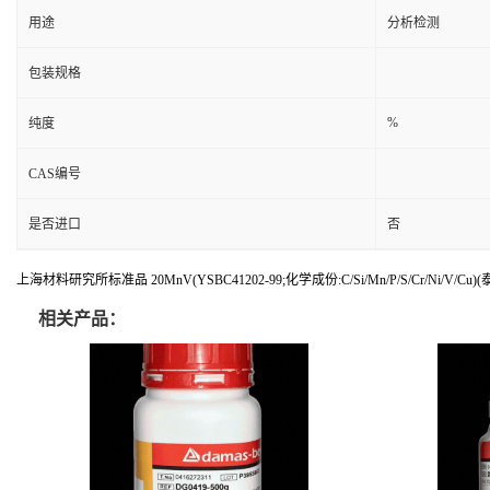
用途
分析检测
包装规格
%
纯度
CAS编号
是否进口
否
上海材料研究所标准品 20MnV(YSBC41202-99;化学成份:C/Si/Mn/P/S/Cr/Ni/V/Cu)
相关产品：