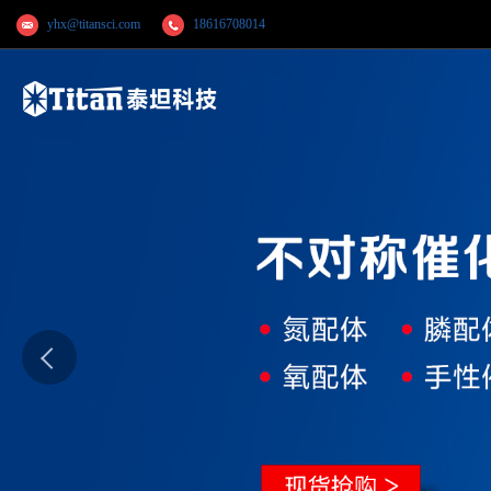
yhx@titansci.com
18616708014