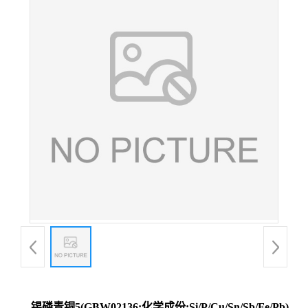
锡磷青铜5(GBW02136;化学成份:Si/P/Cu/Sn/Sb/Fe/Pb)