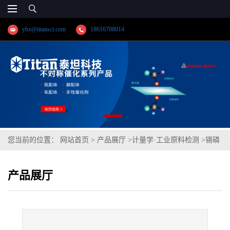
yhx@titansci.com
18616708014
您当前的位置：
网站首页
>
产品展厅
>
计量学·工业原料检测
>
锡磷
青铜5(GBW02136;化学成份:Si/P/Cu/Sn/Sb/Fe/Pb)
产品展厅