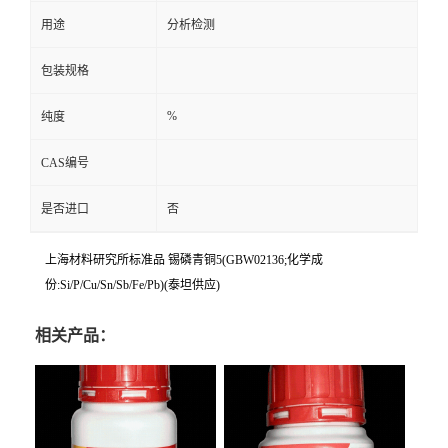
用途
分析检测
包装规格
%
纯度
CAS编号
是否进口
否
上海材料研究所标准品 锡磷青铜5(GBW02136;化学成
份:Si/P/Cu/Sn/Sb/Fe/Pb)(泰坦供应)
相关产品：