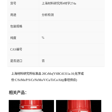
货号
上海材料研究所#材字274a
用途
分析检测
包装规格
%
纯度
CAS编号
是否进口
否
上海材料研究所标准品 20CrMo(YSBC41311a-16;化学成
份:C/Si/Mn/P/S/Cr/Ni/Mo/V/Cu/Ti/Co/Alt)(泰坦供应)
相关产品：