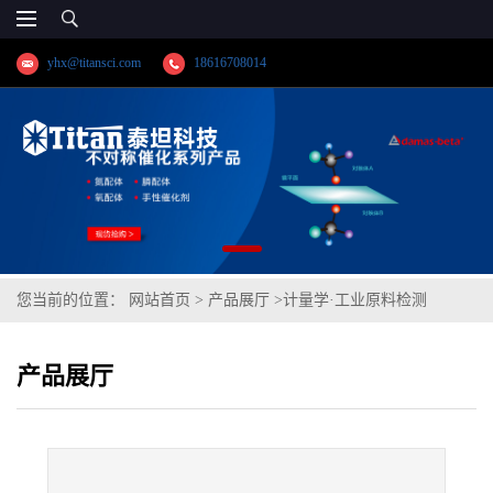
yhx@titansci.com
18616708014
您当前的位置：
网站首页
>
产品展厅
>
计量学·工业原料检测
>
20CrMo(YSBC41311a-16;化学成
产品展厅
份:C/Si/Mn/P/S/Cr/Ni/Mo/V/Cu/Ti/Co/Alt)