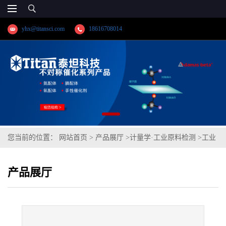
yhx@titansci.com
18616708014
您当前的位置：
网站首页
>
产品展厅
>
计量学·工业原料检测
>
工业
纯铝(Al00)(GBW(E)020019;化学成份:Si/Cu/Fe)
产品展厅