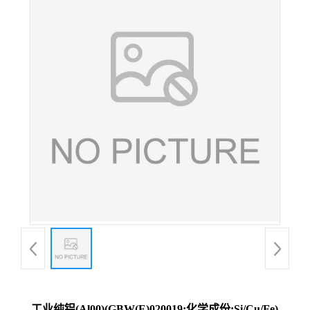
工业纯铝(Al00)(GBW(E)020019;化学成份:Si/Cu/Fe)