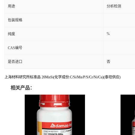
用途
分析检测
包装规格
%
纯度
CAS编号
是否进口
否
上海材料研究所标准品 20MnSi(化学成份:C/Si/Mn/P/S/Cr/Ni/Cu)(泰坦供应)
相关产品：