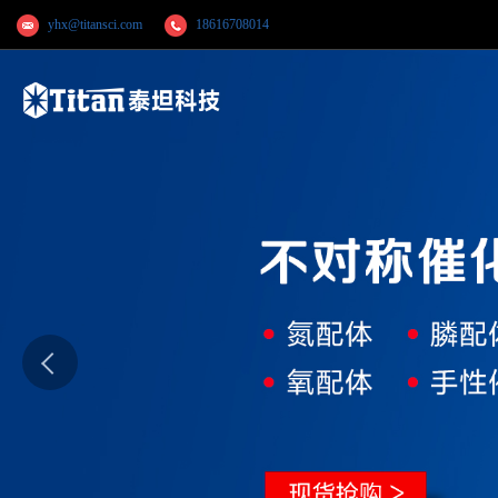
yhx@titansci.com
18616708014