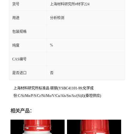
货号
上海材料研究所#材字224
用途
分析检测
包装规格
%
纯度
CAS编号
是否进口
否
上海材料研究所标准品 碳钢(YSBC41101-99;化学成
份:C/Si/Mn/P/S/Cr/Ni/Mo/V/Cu/Als/Sn/As/(Si)I)(泰坦供应)
相关产品：