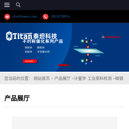
yhx@titansci.com
18616708014
您当前的位置：
网站首页
>
产品展厅
>
计量学·工业原料检测
>
碳钢
(YSBC41101-99;化学成
产品展厅
份:C/Si/Mn/P/S/Cr/Ni/Mo/V/Cu/Als/Sn/As/(Si)I)