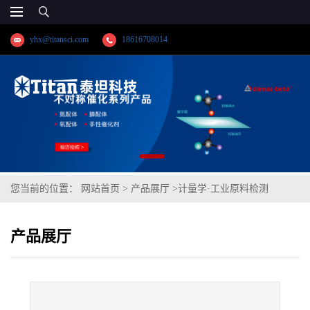
yhx@titansci.com
18616708014
您当前的位置：
网站首页
>
产品展厅
>
计量学·工业原料检测
>
F55(S32760)(YSBS41310-2020;化学成
产品展厅
份:C/Si/Mn/P/S/Cr/Ni/Mo/V/Cu/N/Co/W)