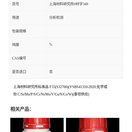
货号
上海材料研究所#材字349
用途
分析检测
包装规格
%
纯度
CAS编号
是否进口
否
上海材料研究所标准品 F55(S32760)(YSBS41310-2020;化学成
份:C/Si/Mn/P/S/Cr/Ni/Mo/V/Cu/N/Co/W)(泰坦供应)
相关产品：