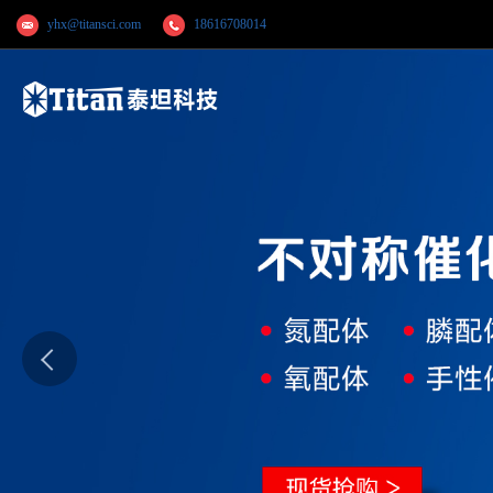
yhx@titansci.com
18616708014