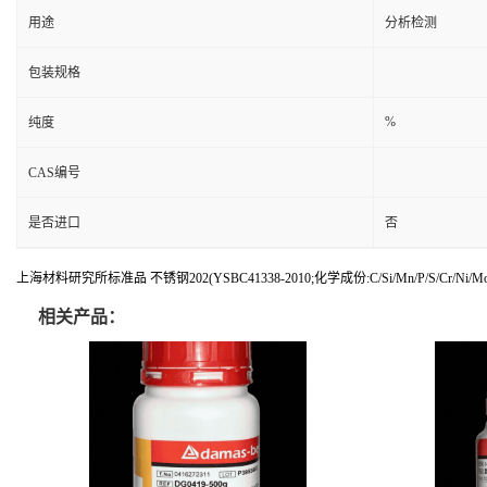
用途
分析检测
包装规格
%
纯度
CAS编号
是否进口
否
上海材料研究所标准品 不锈钢202(YSBC41338-2010;化学成份:C/Si/Mn/P/S/Cr/Ni/Mo
相关产品：