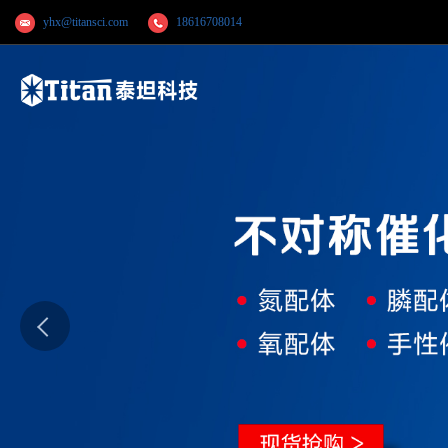
yhx@titansci.com
18616708014