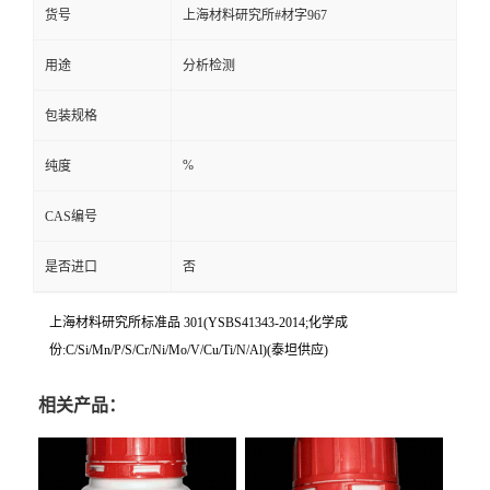
货号
上海材料研究所#材字967
用途
分析检测
包装规格
%
纯度
CAS编号
是否进口
否
上海材料研究所标准品 301(YSBS41343-2014;化学成
份:C/Si/Mn/P/S/Cr/Ni/Mo/V/Cu/Ti/N/Al)(泰坦供应)
相关产品：