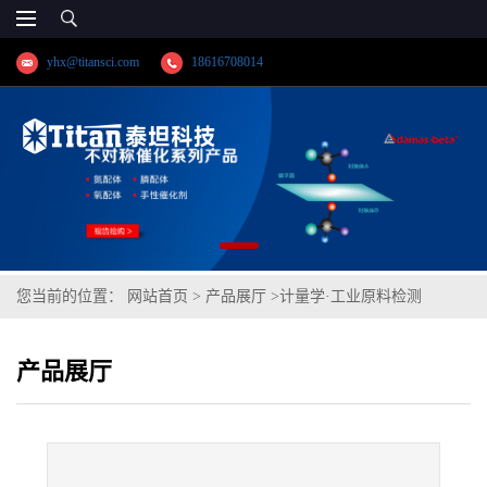
yhx@titansci.com
18616708014
您当前的位置：
网站首页
>
产品展厅
>
计量学·工业原料检测
>
301(YSBS41343-2014;化学成
产品展厅
份:C/Si/Mn/P/S/Cr/Ni/Mo/V/Cu/Ti/N/Al)