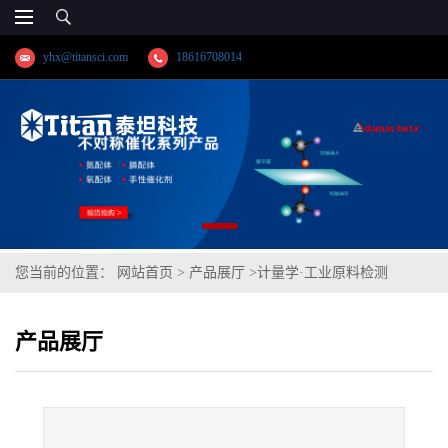
yhx@titansci.com
18616708014
您当前的位置：
网站首页
>
产品展厅
>
计量学·工业原料检测
>
40CrNiMo(YSBS41336-2013;化学成
产品展厅
份:C/Si/Mn/P/S/Cr/Ni/Mo/V/Cu/Al/Ti)