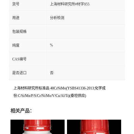
货号
上海材料研究所#材字955
用途
分析检测
包装规格
%
纯度
CAS编号
是否进口
否
上海材料研究所标准品 40CrNiMo(YSBS41336-2013;化学成
份:C/Si/Mn/P/S/Cr/Ni/Mo/V/Cu/Al/Ti)(泰坦供应)
相关产品：