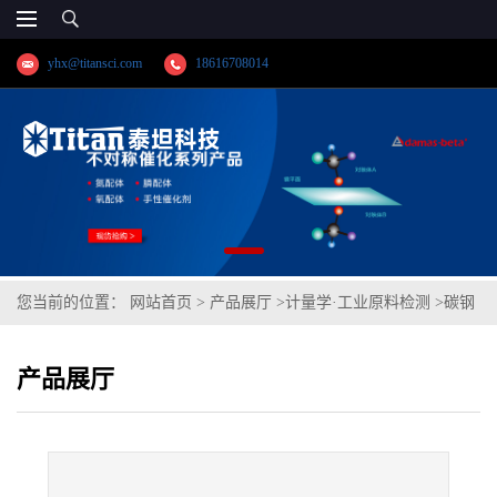
yhx@titansci.com
18616708014
您当前的位置：
网站首页
>
产品展厅
>
计量学·工业原料检测
>
碳钢
(YSBC41103-99;化学成
产品展厅
份:C/Si/Mn/P/S/Cr/Ni/Mo/V/Cu/Als/Ali/Sn/As/Co)