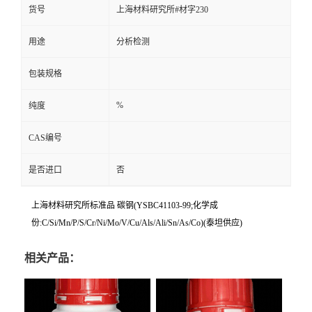
货号
上海材料研究所#材字230
用途
分析检测
包装规格
%
纯度
CAS编号
是否进口
否
上海材料研究所标准品 碳钢(YSBC41103-99;化学成
份:C/Si/Mn/P/S/Cr/Ni/Mo/V/Cu/Als/Ali/Sn/As/Co)(泰坦供应)
相关产品：