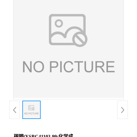
碳钢(YSBC41103-99;化学成