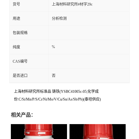
货号
上海材料研究所#材字29c
用途
分析检测
包装规格
%
纯度
CAS编号
是否进口
否
上海材料研究所标准品 铸铁(YSBC41005c-05;化学成
份:C/Si/Mn/P/S/Cr/Ni/Mo/V/Cu/Sn/As/Sb/Pb)(泰坦供应)
相关产品：