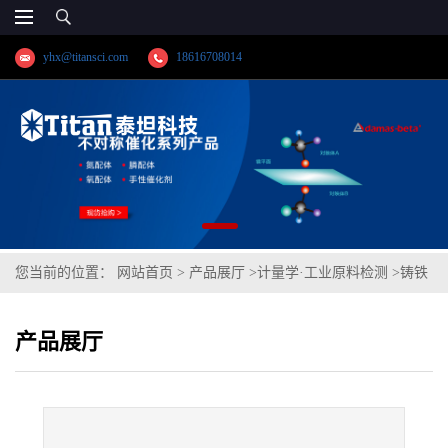
yhx@titansci.com
18616708014
您当前的位置：
网站首页
>
产品展厅
>
计量学·工业原料检测
>
铸铁
(YSBC41005c-05;化学成份:C/Si/Mn/P/S/Cr/Ni/Mo/V/Cu/Sn/As/Sb/Pb)
产品展厅