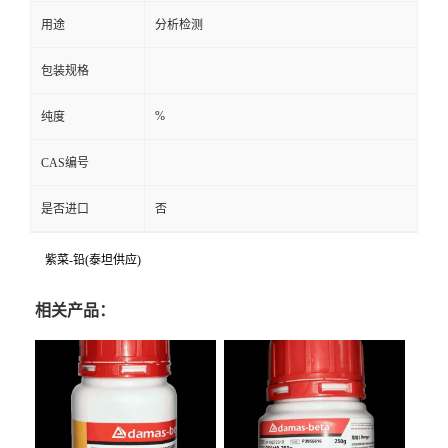
用途
分析检测
包装规格
%
纯度
CAS编号
是否进口
否
紫菜-铅(泰坦供应)
相关产品：