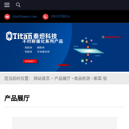
yhx@titansci.com
18616708014
您当前的位置：
网站首页
>
产品展厅
>
食品检测
>
紫菜-铅
产品展厅