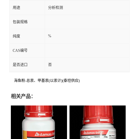
用途
分析检测
包装规格
%
纯度
CAS编号
是否进口
否
海鱼粉-总汞、甲基汞(以汞计)(泰坦供应)
相关产品：