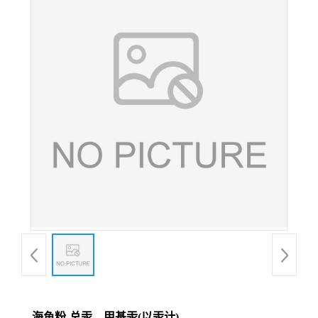
海鱼粉-总汞、甲基汞(以汞计)