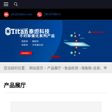
yhx@titansci.com
18616708014
您当前的位置：
网站首页
>
产品展厅
>
食品检测
>
海鱼粉-总汞、甲
基汞(以汞计)
产品展厅