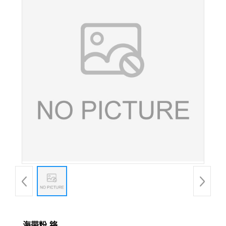
海带粉-铬