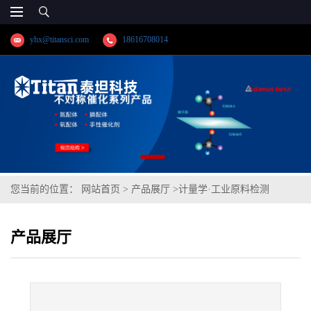
yhx@titansci.com
18616708014
您当前的位置：
网站首页
>
产品展厅
>
计量学·工业原料检测
>
S32750-2507(GSB03-2676-2011;化学成
产品展厅
份:C/Si/Mn/P/S/Cr/Ni/Mo/V/Cu/N/Sn/As/Co/W/Nb)