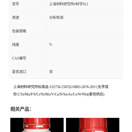
货号
上海材料研究所#材字912
用途
分析检测
包装规格
%
纯度
CAS编号
是否进口
否
上海材料研究所标准品 S32750-2507(GSB03-2676-2011;化学成
份:C/Si/Mn/P/S/Cr/Ni/Mo/V/Cu/N/Sn/As/Co/W/Nb)(泰坦供应)
相关产品：