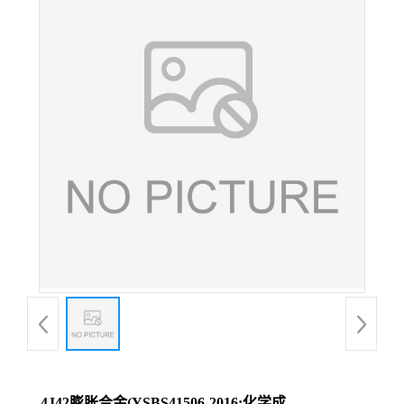
4J42膨胀合金(YSBS41506-2016;化学成