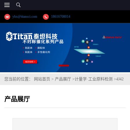
yhx@titansci.com
18616708014
您当前的位置：
网站首页
>
产品展厅
>
计量学·工业原料检测
>
4J42
膨胀合金(YSBS41506-2016;化学成
产品展厅
份:C/Si/Mn/P/S/Cr/Ni/Mo/Si/Co/V/W/Fe)