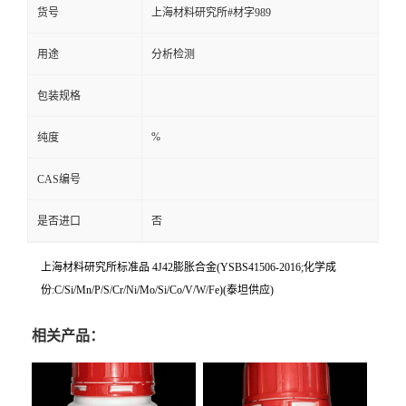
货号
上海材料研究所#材字989
用途
分析检测
包装规格
%
纯度
CAS编号
是否进口
否
上海材料研究所标准品 4J42膨胀合金(YSBS41506-2016;化学成
份:C/Si/Mn/P/S/Cr/Ni/Mo/Si/Co/V/W/Fe)(泰坦供应)
相关产品：