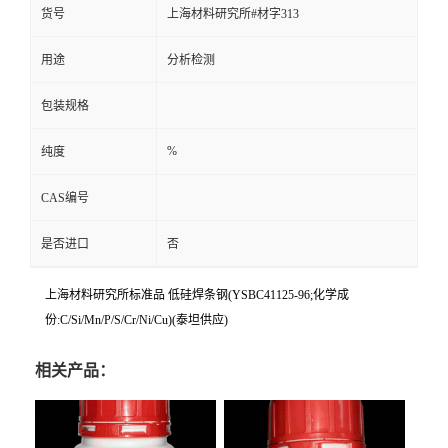
货号
上海材料研究所#材字313
用途
分析检测
包装规格
%
纯度
CAS编号
是否进口
否
上海材料研究所标准品 低硅焊条钢(YSBC41125-96;化学成
份:C/Si/Mn/P/S/Cr/Ni/Cu)(泰坦供应)
相关产品：