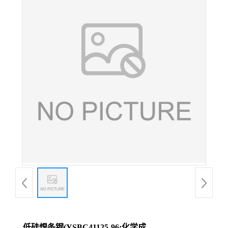
低硅焊条钢(YSBC41125-96;化学成