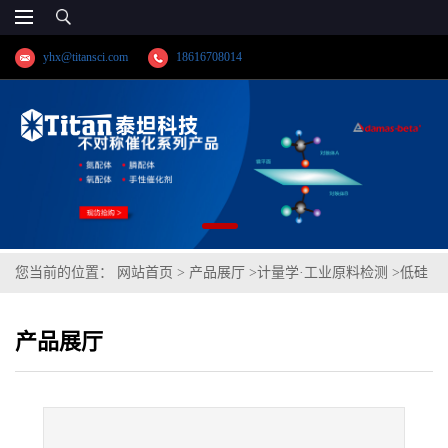
yhx@titansci.com
18616708014
您当前的位置：
网站首页
>
产品展厅
>
计量学·工业原料检测
>
低硅
焊条钢(YSBC41125-96;化学成份:C/Si/Mn/P/S/Cr/Ni/Cu)
产品展厅