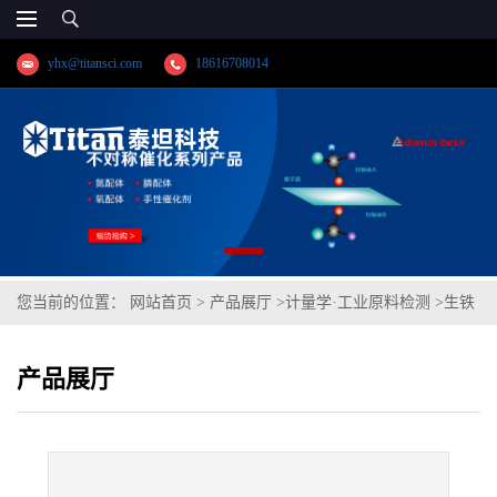
yhx@titansci.com
18616708014
您当前的位置：
网站首页
>
产品展厅
>
计量学·工业原料检测
>
生铁
(YSBC41013-98;化学成份:Si/Mn/P/Cr/Ni/V/Cu)
产品展厅