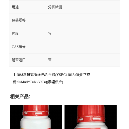
用途
分析检测
包装规格
%
纯度
CAS编号
是否进口
否
上海材料研究所标准品 生铁(YSBC41013-98;化学成
份:Si/Mn/P/Cr/Ni/V/Cu)(泰坦供应)
相关产品：