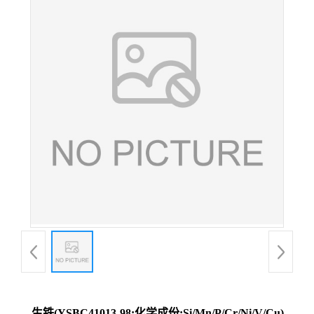
生铁(YSBC41013-98;化学成份:Si/Mn/P/Cr/Ni/V/Cu)