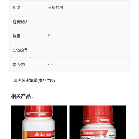
用途
分析检测
包装规格
%
纯度
CAS编号
是否进口
否
灰鸭绒-耗氧量(泰坦供应)
相关产品：