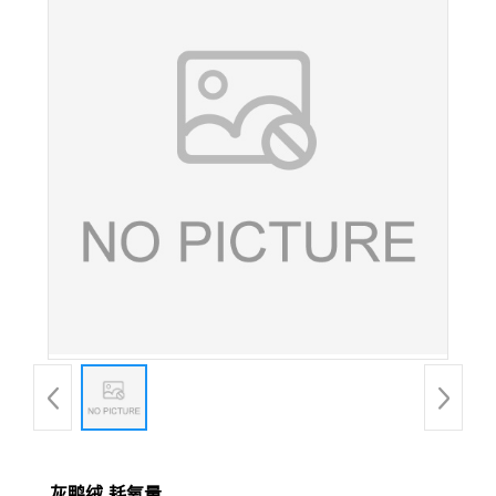
灰鸭绒-耗氧量