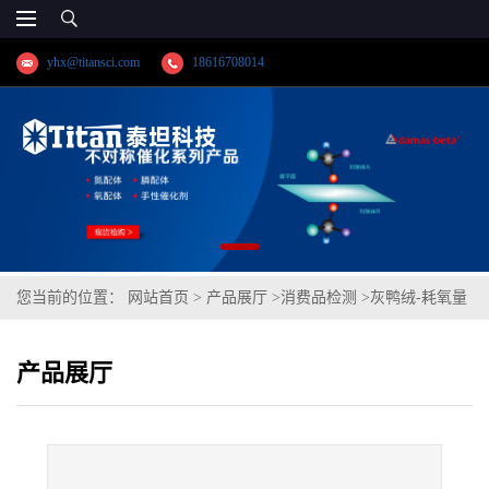
yhx@titansci.com
18616708014
您当前的位置：
网站首页
>
产品展厅
>
消费品检测
>
灰鸭绒-耗氧量
产品展厅