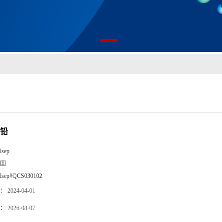
-铅
lsep
国
llsep#QCS030102
：
2024-04-01
：
2026-08-07