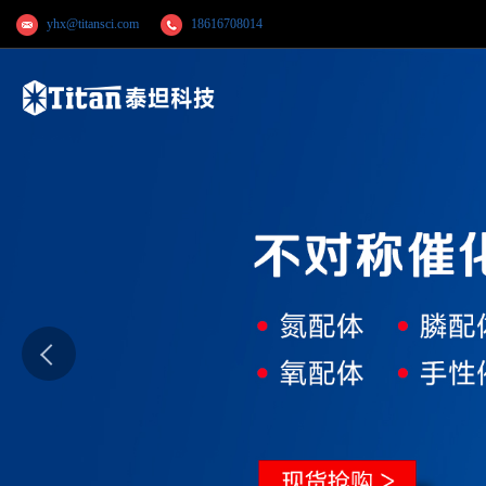
yhx@titansci.com
18616708014