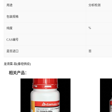
用途
分析检测
包装规格
%
纯度
CAS编号
是否进口
否
龙须菜-铅(泰坦供应)
相关产品：