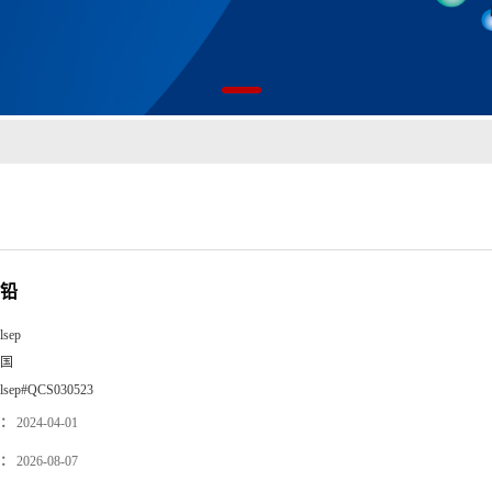
-铅
lsep
国
llsep#QCS030523
：
2024-04-01
：
2026-08-07