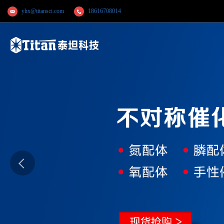
yhx@titansci.com
18616708014