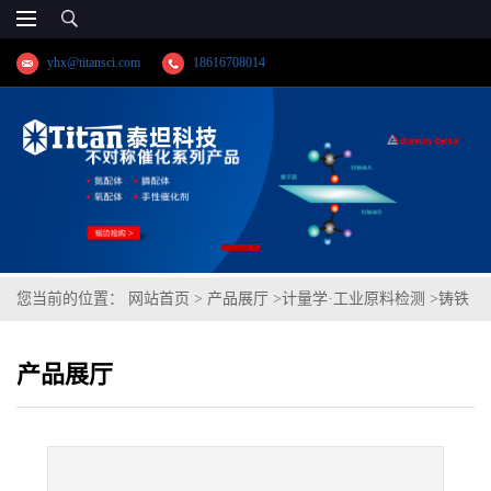
yhx@titansci.com
18616708014
您当前的位置：
网站首页
>
产品展厅
>
计量学·工业原料检测
>
铸铁
(YSBC41009b-2012;化学成份:C/S)
产品展厅