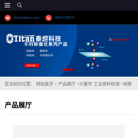
yhx@titansci.com
18616708014
您当前的位置：
网站首页
>
产品展厅
>
计量学·工业原料检测
>
纯铁
(YSBC41014a-07;化学成份:C/Si/Mn/P/S/Als/N)
产品展厅