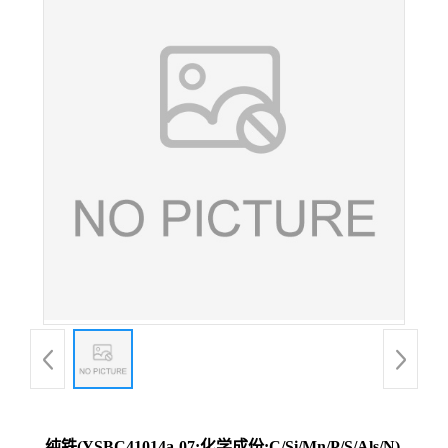
纯铁(YSBC41014a-07;化学成份:C/Si/Mn/P/S/Als/N)