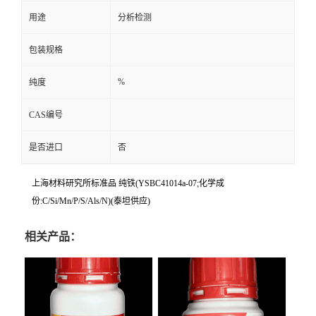
用途
分析检测
包装规格
%
纯度
CAS编号
是否进口
否
上海材料研究所标准品 纯铁(YSBC41014a-07;化学成
份:C/Si/Mn/P/S/Als/N)(泰坦供应)
相关产品：