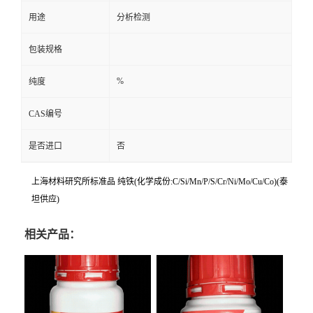
用途
分析检测
包装规格
%
纯度
CAS编号
是否进口
否
上海材料研究所标准品 纯铁(化学成份:C/Si/Mn/P/S/Cr/Ni/Mo/Cu/Co)(泰
坦供应)
相关产品：