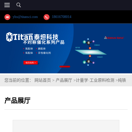
yhx@titansci.com
18616708014
您当前的位置：
网站首页
>
产品展厅
>
计量学·工业原料检测
>
纯铁
(化学成份:C/Si/Mn/P/S/Cr/Ni/Mo/Cu/Co)
产品展厅