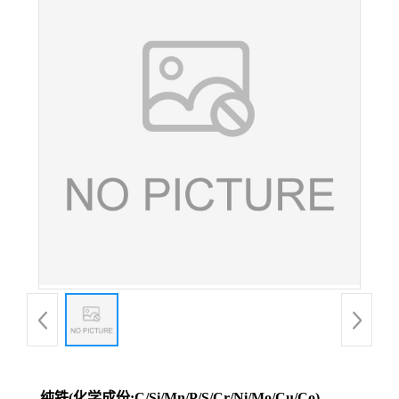
纯铁(化学成份:C/Si/Mn/P/S/Cr/Ni/Mo/Cu/Co)