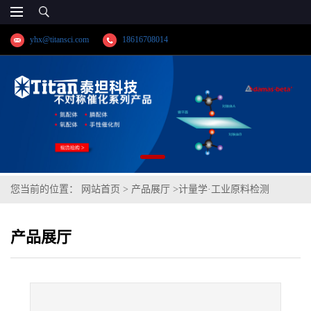
yhx@titansci.com
18616708014
您当前的位置：
网站首页
>
产品展厅
>
计量学·工业原料检测
>
1Cr5Mo(YSBS41120-2014;化学成份:C/Si/Mn/P/S/Cr/Ni/Mo/V/Cu/N)
产品展厅