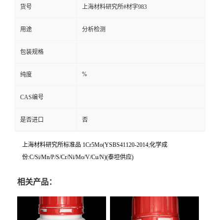
货号
上海材料研究所#材字983
用途
分析检测
包装规格
%
纯度
CAS编号
是否进口
否
上海材料研究所标准品 1Cr5Mo(YSBS41120-2014;化学成
份:C/Si/Mn/P/S/Cr/Ni/Mo/V/Cu/N)(泰坦供应)
相关产品：