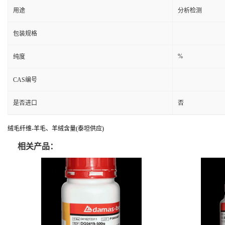
用途
分析检测
包装规格
%
纯度
CAS编号
是否进口
否
绒毛纤维-羊毛、羊绒含量(泰坦供应)
相关产品：