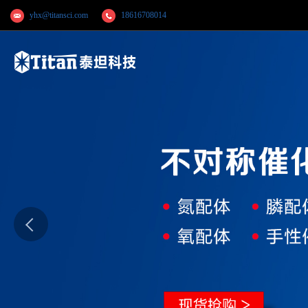
yhx@titansci.com
18616708014