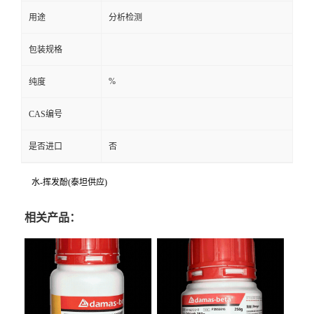
用途
分析检测
包装规格
%
纯度
CAS编号
是否进口
否
水-挥发酚(泰坦供应)
相关产品：