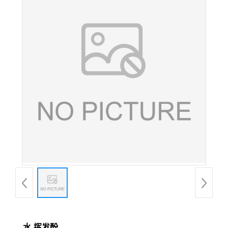
水-挥发酚