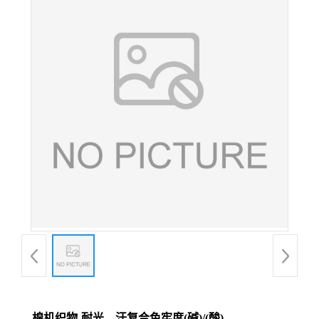
棉机织物-耐光、汗复合色牢度(碱)/(酸)