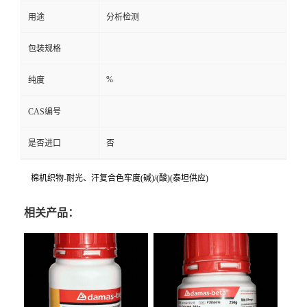
用途
分析检测
包装规格
%
纯度
CAS编号
是否进口
否
棉机织物-耐光、汗复合色牢度(碱)/(酸)(泰坦供应)
相关产品：