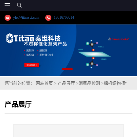
yhx@titansci.com
18616708014
您当前的位置：
网站首页
>
产品展厅
>
消费品检测
>
棉机织物-耐
光、汗复合色牢度(碱)/(酸)
产品展厅