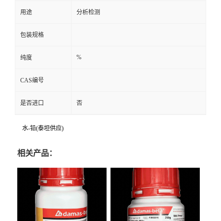
用途
分析检测
包装规格
%
纯度
CAS编号
是否进口
否
水-铅(泰坦供应)
相关产品：