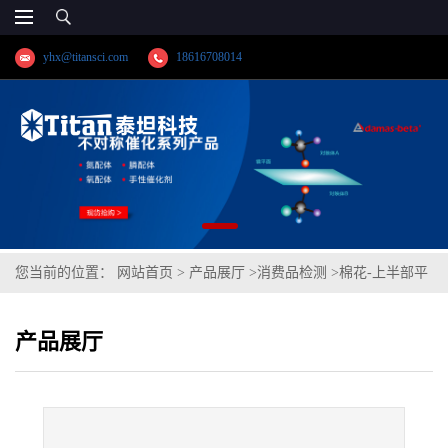
yhx@titansci.com
18616708014
您当前的位置：
网站首页
>
产品展厅
>
消费品检测
>
棉花-上半部平
均长度、长度整齐度、断裂比强度、马克隆值
产品展厅