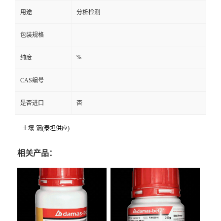
用途
分析检测
包装规格
%
纯度
CAS编号
是否进口
否
土壤-镉(泰坦供应)
相关产品：