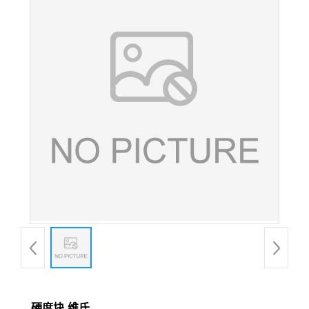
硬度块-维氏