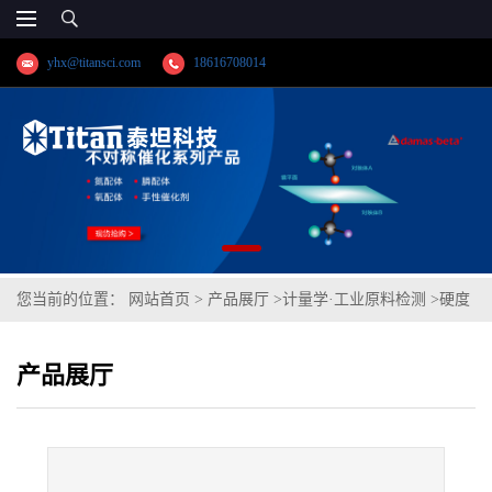
yhx@titansci.com
18616708014
您当前的位置：
网站首页
>
产品展厅
>
计量学·工业原料检测
>
硬度
块-维氏
产品展厅