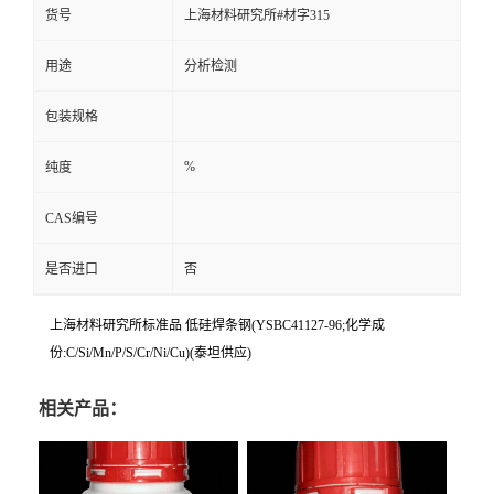
货号
上海材料研究所#材字315
用途
分析检测
包装规格
%
纯度
CAS编号
是否进口
否
上海材料研究所标准品 低硅焊条钢(YSBC41127-96;化学成
份:C/Si/Mn/P/S/Cr/Ni/Cu)(泰坦供应)
相关产品：