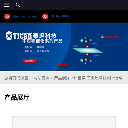
yhx@titansci.com
18616708014
您当前的位置：
网站首页
>
产品展厅
>
计量学·工业原料检测
>
低硅
焊条钢(YSBC41127-96;化学成份:C/Si/Mn/P/S/Cr/Ni/Cu)
产品展厅