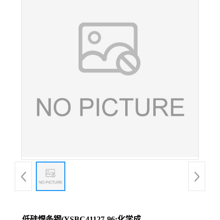
低硅焊条钢(YSBC41127-96;化学成