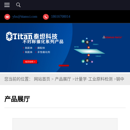
yhx@titansci.com
18616708014
您当前的位置：
网站首页
>
产品展厅
>
计量学·工业原料检测
>
钢中
氧氮(20粒)(YSBC41129-2011;化学成份:N/O)
产品展厅