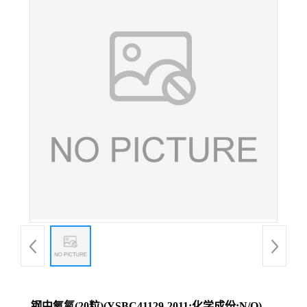
钢中氧氮(20粒)(YSBC41129-2011;化学成份:N/O)