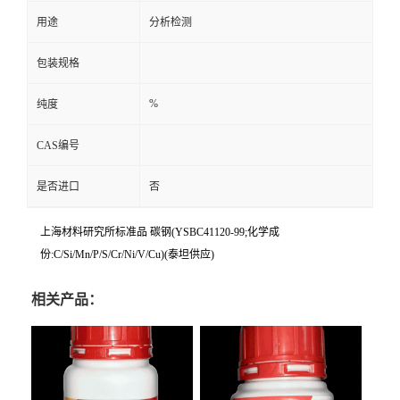
用途
分析检测
包装规格
%
纯度
CAS编号
是否进口
否
上海材料研究所标准品 碳钢(YSBC41120-99;化学成
份:C/Si/Mn/P/S/Cr/Ni/V/Cu)(泰坦供应)
相关产品：