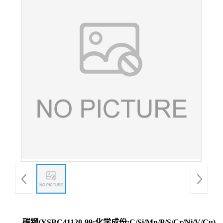
碳钢(YSBC41120-99;化学成份:C/Si/Mn/P/S/Cr/Ni/V/Cu)