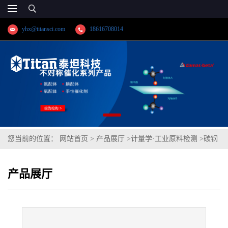
yhx@titansci.com
18616708014
您当前的位置：
网站首页
>
产品展厅
>
计量学·工业原料检测
>
碳钢
(YSBC41120-99;化学成份:C/Si/Mn/P/S/Cr/Ni/V/Cu)
产品展厅