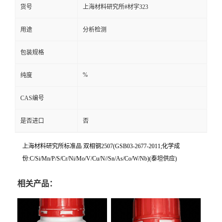
货号
上海材料研究所#材字323
用途
分析检测
包装规格
%
纯度
CAS编号
是否进口
否
上海材料研究所标准品 双相钢2507(GSB03-2677-2011;化学成
份:C/Si/Mn/P/S/Cr/Ni/Mo/V/Cu/N//Sn/As/Co/W/Nb)(泰坦供应)
相关产品：