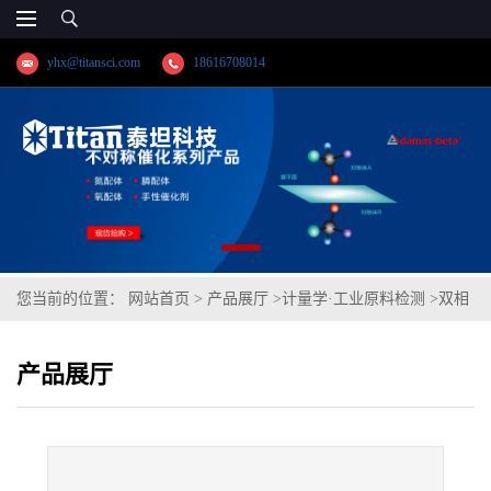
yhx@titansci.com
18616708014
您当前的位置：
网站首页
>
产品展厅
>
计量学·工业原料检测
>
双相
钢2507(GSB03-2677-2011;化学成
产品展厅
份:C/Si/Mn/P/S/Cr/Ni/Mo/V/Cu/N//Sn/As/Co/W/Nb)