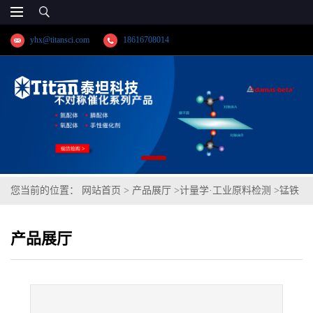
yhx@titansci.com
18616708014
您当前的位置：
网站首页
>
产品展厅
>
计量学·工业原料检测
>
锰铁
(YSBC41601-99;化学成份:C/Si/Mn/P/S/Cr/Ni/V/Cu/N/Sn/As/Sb/Co/Pb)
产品展厅