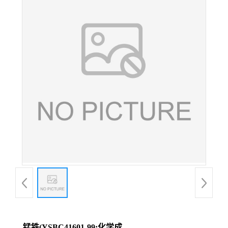
锰铁(YSBC41601-99;化学成