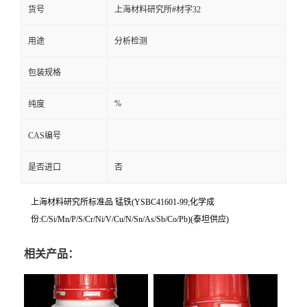
货号
上海材料研究所#材字32
用途
分析检测
包装规格
%
纯度
CAS编号
是否进口
否
上海材料研究所标准品 锰铁(YSBC41601-99;化学成
份:C/Si/Mn/P/S/Cr/Ni/V/Cu/N/Sn/As/Sb/Co/Pb)(泰坦供应)
相关产品：