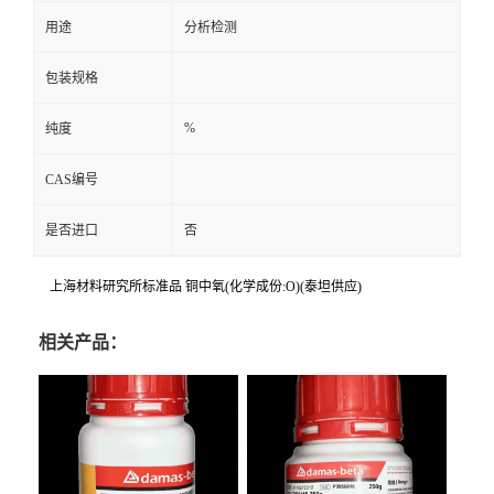
用途
分析检测
包装规格
%
纯度
CAS编号
是否进口
否
上海材料研究所标准品 铜中氧(化学成份:O)(泰坦供应)
相关产品：