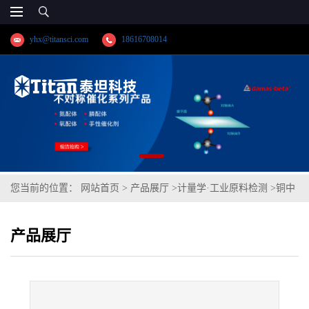
yhx@titansci.com
18616708014
您当前的位置：
网站首页
>
产品展厅
>
计量学·工业原料检测
>
铜中
氧(化学成份:O)
产品展厅