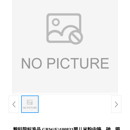
粮科院标准品 GBW(E)100831婴儿米粉中铬、砷、镉、