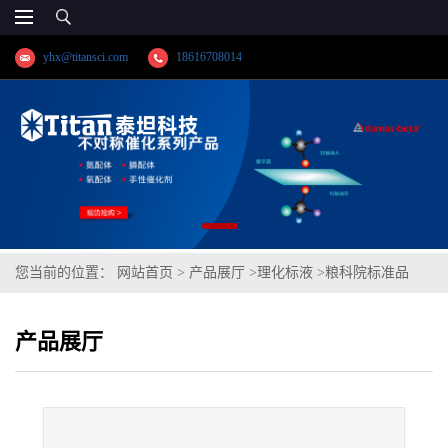
yhx@titansci.com
18616708014
您当前的位置：
网站首页
>
产品展厅
>
理化标液
>
粮科院标准品
GBW(E)100831婴儿米粉中铬、砷、镉、汞、铅成分分析(泰坦供应)
产品展厅