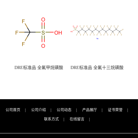
钾 500g 0416272311 CAS：
钾 250g 0416272310 CAS：
7727-21-1 总氮含量≤0.0005%
7727-21-1 总氮含量≤0.0005%
（泰坦现货供应）
（泰坦现货供应）
DRE标准品 全氟甲烷磺酸
DRE标准品 全氟十三烷磺酸
CAS号：1493-13-6；
钠 CAS号：174675-49-1；
TFMS（泰坦现货供应）
PFTrDS钠盐（泰坦现货供
应）
公司首页
|
公司介绍
|
公司动态
|
产品展厅
|
证书荣誉
|
联系方式
|
在线留言
|