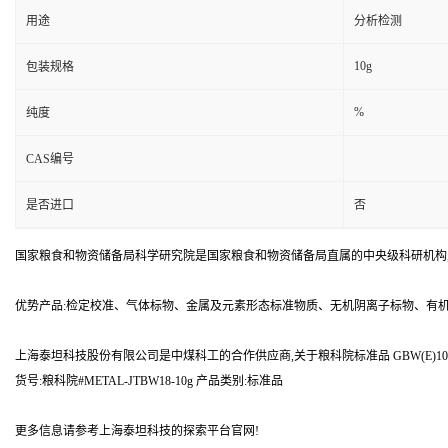
用途
分析检测
10g
包装规格
%
纯度
CAS编号
是否进口
否
国家粮食和物资储备局科学研究院是国家粮食和物资储备局直属的中央级科研机构
优势产品:检定校准、气体标物、金属及元素形态标准物质、无机阴离子标物、有
上海泰坦科技股份有限公司是中煤科工的合作供应商,关于粮科院标准品 GBW(E)100
货号:粮科院#METAL-JTBW18-10g 产品类别:标准品
更多信息请参考上海泰坦科技的探索平台官网!