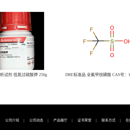
s分析试剂 低氮过硫酸钾 250g
DRE标准品 全氟甲烷磺酸 CAS号：149
CAS：7727-21-1 总氮含量≤0.0005%
TFMS（泰坦现货供应）
（泰坦现货供应）
公司介绍
|
公司动态
|
产品展厅
|
证书荣誉
|
联系方式
|
在