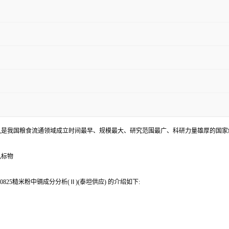
,是我国粮食流通领域成立时间最早、规模最大、研究范围最广、科研力量雄厚的国家
机标物
825糙米粉中镉成分分析(Ⅱ)(泰坦供应) 的介绍如下: