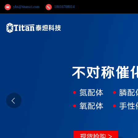
yhx@titansci.com
18616708014