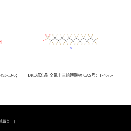
3-13-6；
DRE标准品 全氟十三烷磺酸钠 CAS号：174675-
49-1；PFTrDS钠盐（泰坦现货供应）
线留言
|