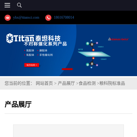
yhx@titansci.com
18616708014
您当前的位置：
网站首页
>
产品展厅
>
食品检测
>
粮科院标准品
GBW(E)100618糙米粉中铬(低)成分分析(泰坦供应)
产品展厅