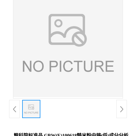
粮科院标准品 GBW(E)100618糙米粉中铬(低)成分分析