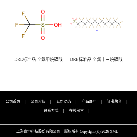
7727-21-1 总氮含量≤0.0005%
7727-21-1 总氮含量≤0.0005%
（泰坦现货供应）
（泰坦现货供应）
DRE标准品 全氟甲烷磺酸
DRE标准品 全氟十三烷磺酸
CAS号：1493-13-6；
钠 CAS号：174675-49-1；
TFMS（泰坦现货供应）
PFTrDS钠盐（泰坦现货供
应）
公司首页
|
公司介绍
|
公司动态
|
产品展厅
|
证书荣誉
|
联系方式
|
在线留言
|
上海泰坦科技股份有限公司
版权所有 Copyright (©) 2026
XML