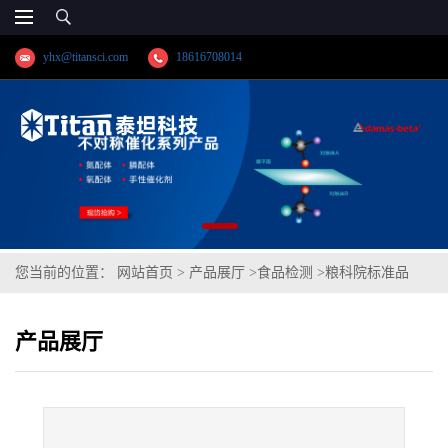
yhx@titansci.com
18616708014
您当前的位置：
网站首页
>
产品展厅
>
食品检测
>
粮科院标准品
GBW(E)100128粗纤维素成分分析(泰坦供应)
产品展厅