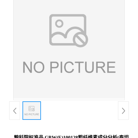
粮科院标准品 GBW(E)100128粗纤维素成分分析(泰坦