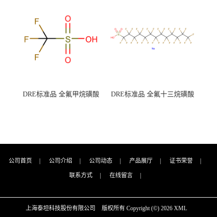
7727-21-1 总氮含量≤0.0005%
7727-21-1 总氮含量≤0.0005%
（泰坦现货供应）
（泰坦现货供应）
DRE标准品 全氟甲烷磺酸
DRE标准品 全氟十三烷磺酸
CAS号：1493-13-6；
钠 CAS号：174675-49-1；
TFMS（泰坦现货供应）
PFTrDS钠盐（泰坦现货供
应）
公司首页
|
公司介绍
|
公司动态
|
产品展厅
|
证书荣誉
|
联系方式
|
在线留言
|
上海泰坦科技股份有限公司
版权所有 Copyright (©) 2026
XML