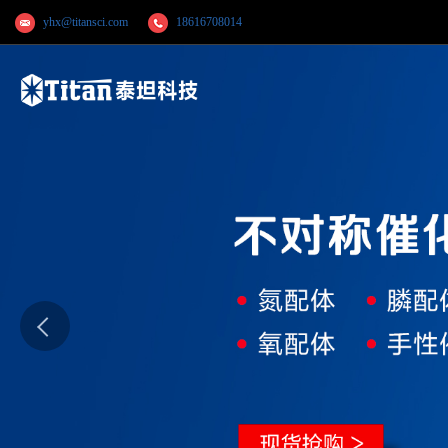
yhx@titansci.com
18616708014