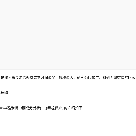
,是我国粮食流通领域成立时间最早、规模最大、研究范围最广、科研力量雄厚的国家
机标物
824糙米粉中镉成分分析(Ⅰ)(泰坦供应) 的介绍如下: