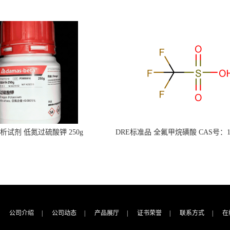
s分析试剂 低氮过硫酸钾 250g
DRE标准品 全氟甲烷磺酸 CAS号：149
CAS：7727-21-1 总氮含量≤0.0005%
TFMS（泰坦现货供应）
（泰坦现货供应）
公司介绍
|
公司动态
|
产品展厅
|
证书荣誉
|
联系方式
|
在