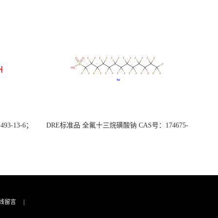
3-13-6；
DRE标准品 全氟十三烷磺酸钠 CAS号：174675-
49-1；PFTrDS钠盐（泰坦现货供应）
线留言
|