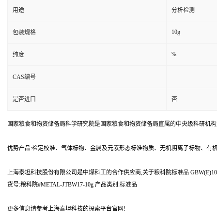
用途
分析检测
10g
包装规格
%
纯度
CAS编号
是否进口
否
国家粮食和物资储备局科学研究院是国家粮食和物资储备局直属的中央级科研机构
优势产品:检定校准、气体标物、金属及元素形态标准物质、无机阴离子标物、有
上海泰坦科技股份有限公司是中煤科工的合作供应商,关于粮科院标准品 GBW(E)100
货号:粮科院#METAL-JTBW17-10g 产品类别:标准品
更多信息请参考上海泰坦科技的探索平台官网!