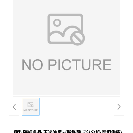
粮科院标准品 玉米油反式脂肪酸成分分析(泰坦供应)