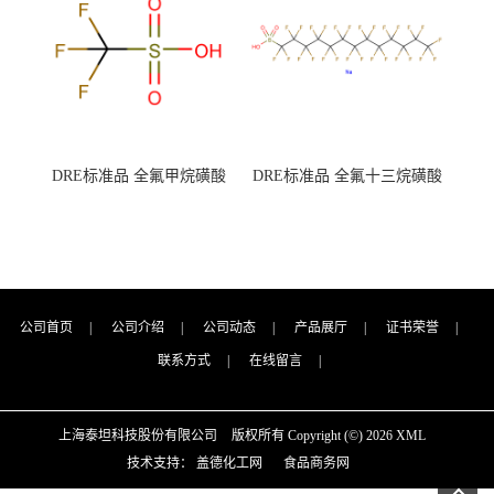
DRE标准品 全氟甲烷磺酸
DRE标准品 全氟十三烷磺酸
CAS号：1493-13-6；
钠 CAS号：174675-49-1；
TFMS（泰坦现货供应）
PFTrDS钠盐（泰坦现货供
应）
公司首页
|
公司介绍
|
公司动态
|
产品展厅
|
证书荣誉
|
联系方式
|
在线留言
|
上海泰坦科技股份有限公司
版权所有 Copyright (©) 2026
XML
技术支持：
盖德化工网
食品商务网