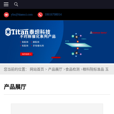
yhx@titansci.com
18616708014
您当前的位置：
网站首页
>
产品展厅
>
食品检测
>
粮科院标准品 玉
米油反式脂肪酸成分分析(泰坦供应)
产品展厅