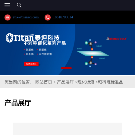
yhx@titansci.com
18616708014
您当前的位置：
网站首页
>
产品展厅
>
理化标液
>
粮科院标准品
GBW(E)100828糙米粉中汞成分分析(泰坦供应)
产品展厅