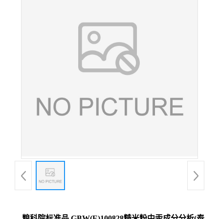
粮科院标准品 GBW(E)100828糙米粉中汞成分分析(泰