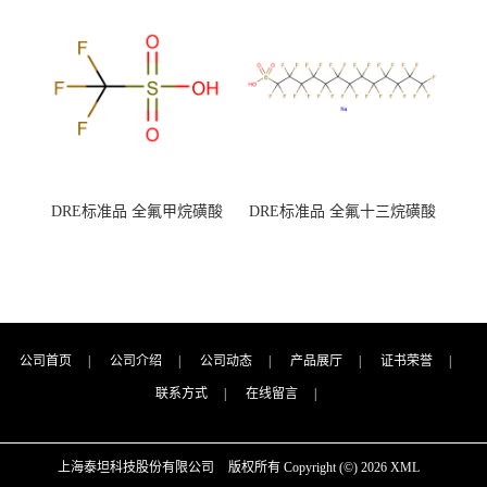
7727-21-1 总氮含量≤0.0005%
7727-21-1 总氮含量≤0.0005%
（泰坦现货供应）
（泰坦现货供应）
DRE标准品 全氟甲烷磺酸
DRE标准品 全氟十三烷磺酸
CAS号：1493-13-6；
钠 CAS号：174675-49-1；
TFMS（泰坦现货供应）
PFTrDS钠盐（泰坦现货供
应）
公司首页
|
公司介绍
|
公司动态
|
产品展厅
|
证书荣誉
|
联系方式
|
在线留言
|
上海泰坦科技股份有限公司
版权所有 Copyright (©) 2026
XML