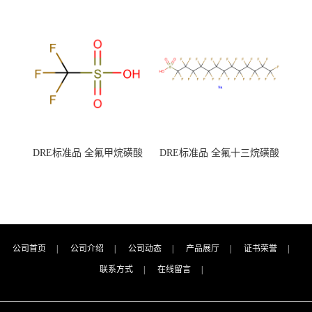
钾 500g 0416272311 CAS：
钾 250g 0416272310 CAS：
7727-21-1 总氮含量≤0.0005%
7727-21-1 总氮含量≤0.0005%
（泰坦现货供应）
（泰坦现货供应）
DRE标准品 全氟甲烷磺酸
DRE标准品 全氟十三烷磺酸
CAS号：1493-13-6；
钠 CAS号：174675-49-1；
TFMS（泰坦现货供应）
PFTrDS钠盐（泰坦现货供
应）
公司首页
|
公司介绍
|
公司动态
|
产品展厅
|
证书荣誉
|
联系方式
|
在线留言
|