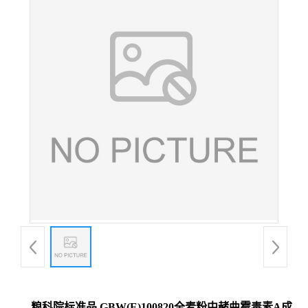
粮科院标准品 GBW(E)100820全麦粉中赭曲霉毒素A成