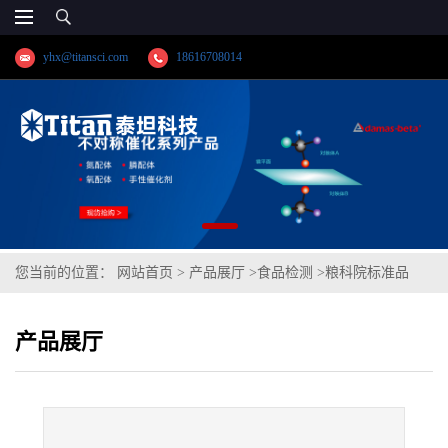
yhx@titansci.com
18616708014
您当前的位置：
网站首页
>
产品展厅
>
食品检测
>
粮科院标准品
GBW(E)100820全麦粉中赭曲霉毒素A成分分析(Ⅲ)(泰坦供应)
产品展厅