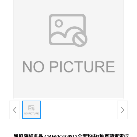
粮科院标准品 GBW(E)100817全麦粉中3种真菌毒素成