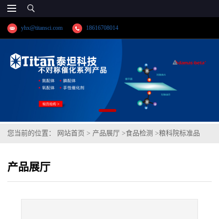
yhx@titansci.com
18616708014
您当前的位置：
网站首页
>
产品展厅
>
食品检测
>
粮科院标准品
GBW(E)100817全麦粉中3种真菌毒素成分分析(泰坦供应)
产品展厅