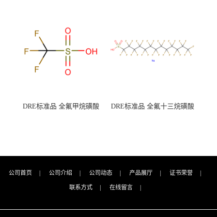
钾 500g 0416272311 CAS：
钾 250g 0416272310 CAS：
7727-21-1 总氮含量≤0.0005%
7727-21-1 总氮含量≤0.0005%
（泰坦现货供应）
（泰坦现货供应）
DRE标准品 全氟甲烷磺酸
DRE标准品 全氟十三烷磺酸
CAS号：1493-13-6；
钠 CAS号：174675-49-1；
TFMS（泰坦现货供应）
PFTrDS钠盐（泰坦现货供
应）
公司首页
|
公司介绍
|
公司动态
|
产品展厅
|
证书荣誉
|
联系方式
|
在线留言
|