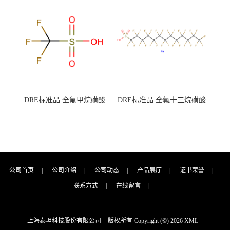
7727-21-1 总氮含量≤0.0005%
7727-21-1 总氮含量≤0.0005%
（泰坦现货供应）
（泰坦现货供应）
DRE标准品 全氟甲烷磺酸
DRE标准品 全氟十三烷磺酸
CAS号：1493-13-6；
钠 CAS号：174675-49-1；
TFMS（泰坦现货供应）
PFTrDS钠盐（泰坦现货供
应）
公司首页
|
公司介绍
|
公司动态
|
产品展厅
|
证书荣誉
|
联系方式
|
在线留言
|
上海泰坦科技股份有限公司
版权所有 Copyright (©) 2026
XML