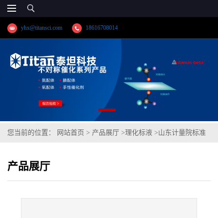
yhx@titansci.com
18616708014
您当前的位置：
网站首页
>
产品展厅
>
理化标液
>
山东计量院标准
品 化学需氧量(CODCr)标准物质(泰坦供应)
产品展厅