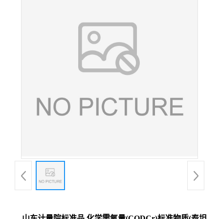
山东计量院标准品 化学需氧量(CODCr)标准物质(泰坦